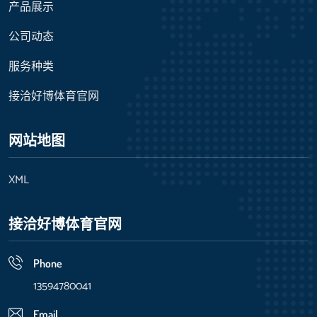
产品展示
公司动态
服务种类
接洽好博体育官网
网站地图
XML
接洽好博体育官网
Phone
13594780041
Email