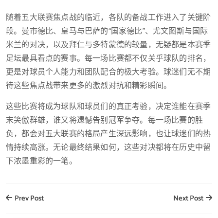
随着五大联赛焦点战的临近，各队的备战工作进入了关键阶
段。曼市德比、皇马与巴萨的“国家德比”、尤文图斯与国际
米兰的对决，以及拜仁与多特蒙德的较量，无疑都是本赛季
足坛最具看点的赛事。每一场比赛都不仅关乎球队的排名，
更是对球员个人能力和团队配合的极大考验。球迷们无不期
待这些焦点战带来更多的激烈对抗和精彩瞬间。
这些比赛将成为球队和球员们的真正考验，决定谁能在赛季
末笑傲群雄，谁又将遗憾告别冠军争夺。每一场比赛的胜
负，都会对五大联赛的格局产生深远影响，也让球迷们的热
情持续高涨。无论最终结果如何，这些对决都将在历史中留
下浓墨重彩的一笔。
Prev Post
Next Post