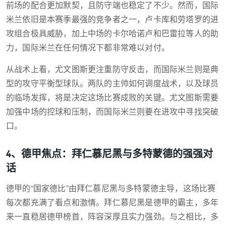
前场的配合更加默契，且防守端也稳定了不少。然而，国际
米兰依旧是本赛季最强的竞争者之一，卢卡库和劳塔罗的进
攻组合极具威胁，加上中场的卡尔哈诺卢和巴雷拉等人的助
力，国际米兰在任何情况下都非常难以对付。
从战术上看，尤文图斯更注重防守反击，而国际米兰则是典
型的攻守平衡型球队。两队的主帅如何调度战术，以及球员
的临场发挥，将是决定这场比赛成败的关键。尤文图斯需要
加强中场的控球和压制，而国际米兰则要在进攻中寻找突破
口。
4、德甲焦点：拜仁慕尼黑与多特蒙德的强强对
话
德甲的“国家德比”由拜仁慕尼黑与多特蒙德主导，这场比赛
每次都充满了看点和激情。拜仁慕尼黑是德甲的霸主，多年
来一直稳居德甲榜首，阵容深厚且实力强劲。与之相比，多