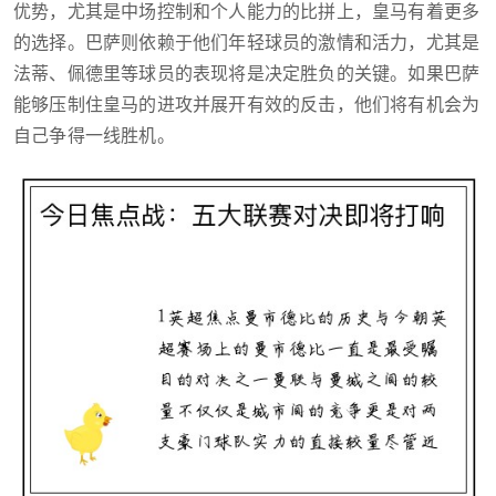
优势，尤其是中场控制和个人能力的比拼上，皇马有着更多
的选择。巴萨则依赖于他们年轻球员的激情和活力，尤其是
法蒂、佩德里等球员的表现将是决定胜负的关键。如果巴萨
能够压制住皇马的进攻并展开有效的反击，他们将有机会为
自己争得一线胜机。