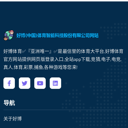
好博体育✅『亚洲唯一』✅是最信誉的体育大平台,好博体育
官方网站提供网页版登录入口,全站app下载,竞猜,电子,电竞,
真人,体育,彩票,捕鱼,各种游戏等您来!
导航
关于好博