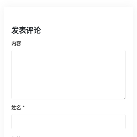
发表评论
内容
姓名
*