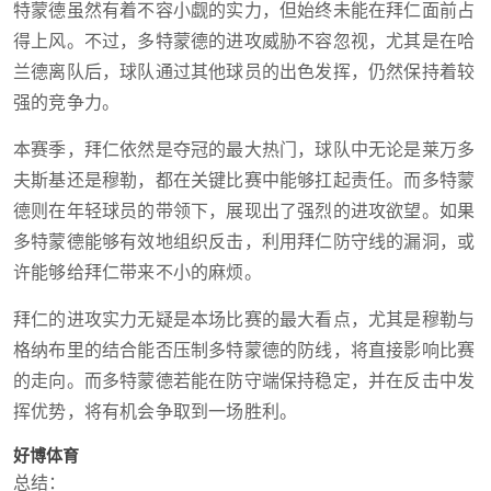
特蒙德虽然有着不容小觑的实力，但始终未能在拜仁面前占
得上风。不过，多特蒙德的进攻威胁不容忽视，尤其是在哈
兰德离队后，球队通过其他球员的出色发挥，仍然保持着较
强的竞争力。
本赛季，拜仁依然是夺冠的最大热门，球队中无论是莱万多
夫斯基还是穆勒，都在关键比赛中能够扛起责任。而多特蒙
德则在年轻球员的带领下，展现出了强烈的进攻欲望。如果
多特蒙德能够有效地组织反击，利用拜仁防守线的漏洞，或
许能够给拜仁带来不小的麻烦。
拜仁的进攻实力无疑是本场比赛的最大看点，尤其是穆勒与
格纳布里的结合能否压制多特蒙德的防线，将直接影响比赛
的走向。而多特蒙德若能在防守端保持稳定，并在反击中发
挥优势，将有机会争取到一场胜利。
好博体育
总结：