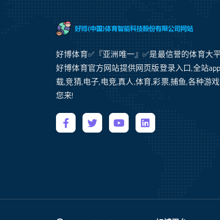
好博体育✅『亚洲唯一』✅是最信誉的体育大平
好博体育官方网站提供网页版登录入口,全站ap
载,竞猜,电子,电竞,真人,体育,彩票,捕鱼,各种游
您来!