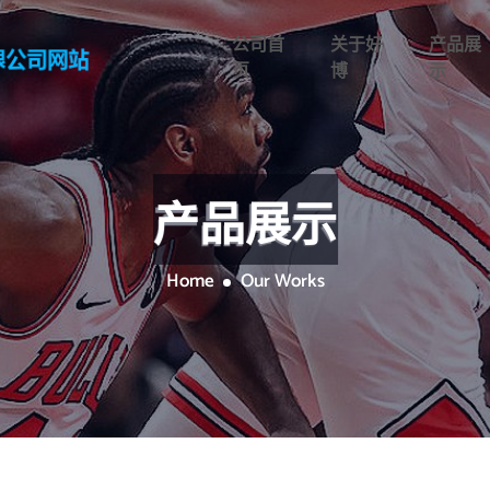
公司首
关于好
产品展
页
博
示
产品展示
Home
Our Works