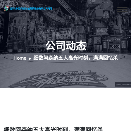
公司动态
Home
细数阿森纳五大高光时刻，满满回忆杀
细数阿森纳五大高光时刻，满满回忆杀