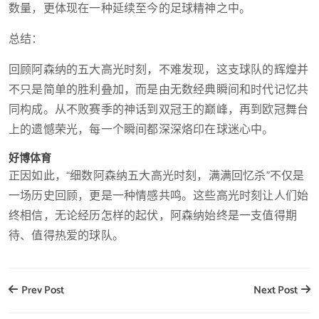
数量，更体现在一种延续至今的足球精神之中。
总结：
回顾阿森纳的五大高光时刻，不难发现，这支球队的辉煌并
不只是简单的胜利叠加，而是由无数经典瞬间和时代记忆共
同构成。从不败赛季的神话到双冠王的巅峰，再到欧冠舞台
上的遗憾荣光，每一个瞬间都深深烙印在球迷心中。
好博体育
正因如此，“细数阿森纳五大高光时刻，满满回忆杀”不仅是
一场历史回顾，更是一种情感共鸣。这些高光时刻让人们始
终相信，无论经历怎样的起伏，阿森纳始终是一支值得期
待、值得热爱的球队。
Prev Post
Next Post