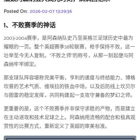
Posted On:
2026-02-07 13:29:36
1、不败赛季的神话
2003-2004赛季，是阿森纳队史乃至英格兰足球历史中最为
耀眼的一页。整个英超赛季38轮联赛，枪手保持不败，这一
壮举至今无人复制。“不败之师”的称号，从那一刻起便与阿
森纳牢牢绑定。
那支球队阵容堪称完美平衡，亨利的速度与终结能力、博格
坎普的艺术气质、维埃拉的铁血中场，以及后防线上坎贝尔
与图雷的稳定发挥，共同构建起一支攻守兼备的梦幻之师。
更重要的是，这个不败赛季并非保守求稳的产物，而是建立
在主动进攻和技术足球之上。阿森纳用流畅的配合和极具观
赏性的比赛方式，重新定义了英超的审美标准。