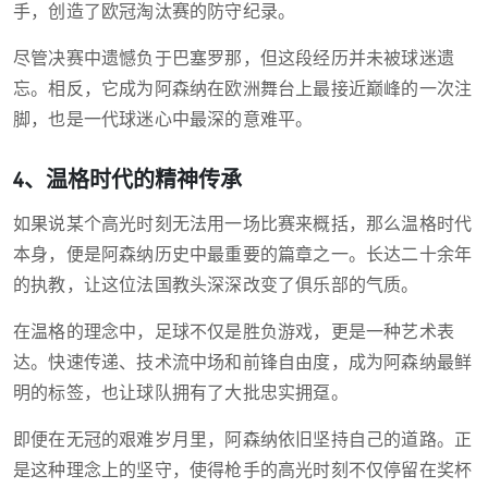
手，创造了欧冠淘汰赛的防守纪录。
尽管决赛中遗憾负于巴塞罗那，但这段经历并未被球迷遗
忘。相反，它成为阿森纳在欧洲舞台上最接近巅峰的一次注
脚，也是一代球迷心中最深的意难平。
4、温格时代的精神传承
如果说某个高光时刻无法用一场比赛来概括，那么温格时代
本身，便是阿森纳历史中最重要的篇章之一。长达二十余年
的执教，让这位法国教头深深改变了俱乐部的气质。
在温格的理念中，足球不仅是胜负游戏，更是一种艺术表
达。快速传递、技术流中场和前锋自由度，成为阿森纳最鲜
明的标签，也让球队拥有了大批忠实拥趸。
即便在无冠的艰难岁月里，阿森纳依旧坚持自己的道路。正
是这种理念上的坚守，使得枪手的高光时刻不仅停留在奖杯