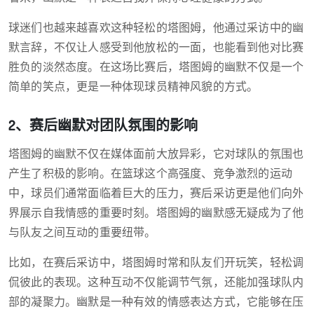
球迷们也越来越喜欢这种轻松的塔图姆，他通过采访中的幽
默言辞，不仅让人感受到他放松的一面，也能看到他对比赛
胜负的淡然态度。在这场比赛后，塔图姆的幽默不仅是一个
简单的笑点，更是一种体现球员精神风貌的方式。
2、赛后幽默对团队氛围的影响
塔图姆的幽默不仅在媒体面前大放异彩，它对球队的氛围也
产生了积极的影响。在篮球这个高强度、竞争激烈的运动
中，球员们通常面临着巨大的压力，赛后采访更是他们向外
界展示自我情感的重要时刻。塔图姆的幽默感无疑成为了他
与队友之间互动的重要纽带。
比如，在赛后采访中，塔图姆时常和队友们开玩笑，轻松调
侃彼此的表现。这种互动不仅能调节气氛，还能加强球队内
部的凝聚力。幽默是一种有效的情感表达方式，它能够在压