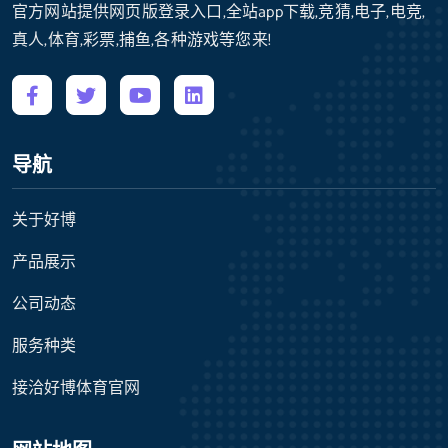
官方网站提供网页版登录入口,全站app下载,竞猜,电子,电竞,
真人,体育,彩票,捕鱼,各种游戏等您来!
导航
关于好博
产品展示
公司动态
服务种类
接洽好博体育官网