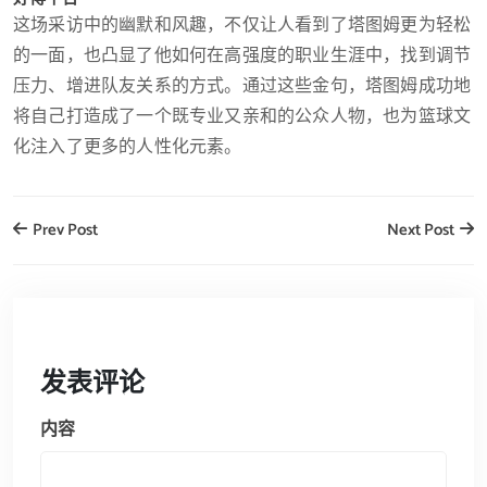
这场采访中的幽默和风趣，不仅让人看到了塔图姆更为轻松
的一面，也凸显了他如何在高强度的职业生涯中，找到调节
压力、增进队友关系的方式。通过这些金句，塔图姆成功地
将自己打造成了一个既专业又亲和的公众人物，也为篮球文
化注入了更多的人性化元素。
Prev Post
Next Post
发表评论
内容