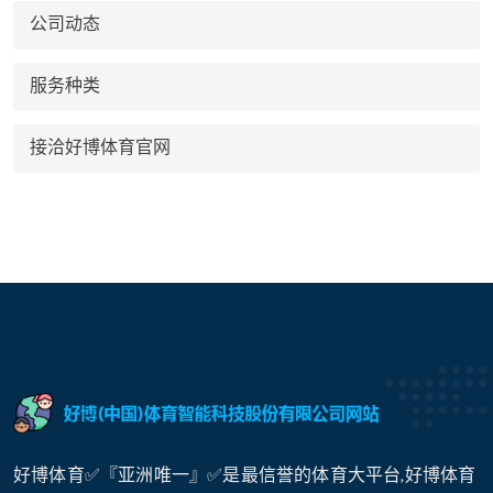
公司动态
服务种类
接洽好博体育官网
好博体育✅『亚洲唯一』✅是最信誉的体育大平台,好博体育