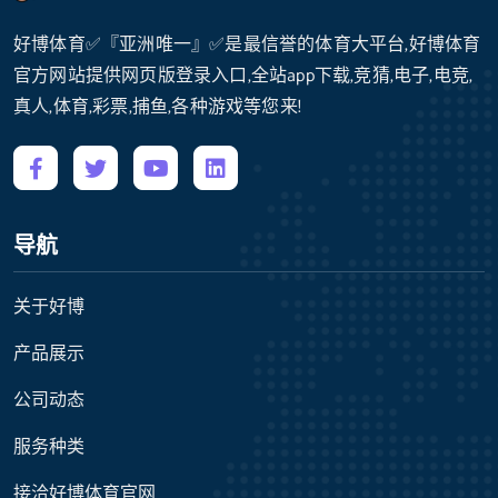
好博体育✅『亚洲唯一』✅是最信誉的体育大平台,好博体育
官方网站提供网页版登录入口,全站app下载,竞猜,电子,电竞,
真人,体育,彩票,捕鱼,各种游戏等您来!
导航
关于好博
产品展示
公司动态
服务种类
接洽好博体育官网