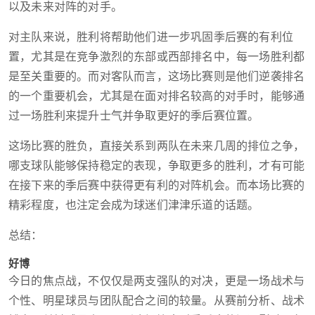
以及未来对阵的对手。
对主队来说，胜利将帮助他们进一步巩固季后赛的有利位
置，尤其是在竞争激烈的东部或西部排名中，每一场胜利都
是至关重要的。而对客队而言，这场比赛则是他们逆袭排名
的一个重要机会，尤其是在面对排名较高的对手时，能够通
过一场胜利来提升士气并争取更好的季后赛位置。
这场比赛的胜负，直接关系到两队在未来几周的排位之争，
哪支球队能够保持稳定的表现，争取更多的胜利，才有可能
在接下来的季后赛中获得更有利的对阵机会。而本场比赛的
精彩程度，也注定会成为球迷们津津乐道的话题。
总结：
好博
今日的焦点战，不仅仅是两支强队的对决，更是一场战术与
个性、明星球员与团队配合之间的较量。从赛前分析、战术