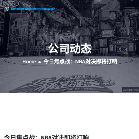
公司动态
Home
今日焦点战：NBA对决即将打响
今日焦点战：NBA对决即将打响