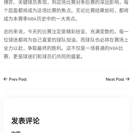
博弈、关键球员表现，到这场比赛对季后赛的深远影响，每
个层面都将成为这场比赛的焦点。无论比赛结果如何，都将
成为本赛季NBA历史中的一大亮点。
总的来说，今天的比赛注定是精彩纷呈、充满变数的。每一
位球迷都将为自己喜爱的球队加油，而球队也必将在赛场上
全力以赴，争取最终的胜利。这不仅是一场普通的NBA比
赛，更是球迷们和球员们共同的盛宴。
Prev Post
Next Post
发表评论