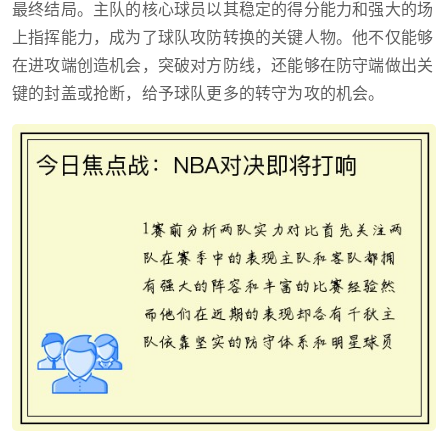
最终结局。主队的核心球员以其稳定的得分能力和强大的场
上指挥能力，成为了球队攻防转换的关键人物。他不仅能够
在进攻端创造机会，突破对方防线，还能够在防守端做出关
键的封盖或抢断，给予球队更多的转守为攻的机会。