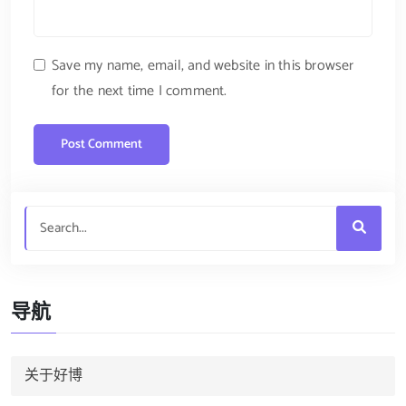
Save my name, email, and website in this browser
for the next time I comment.
导航
关于好博