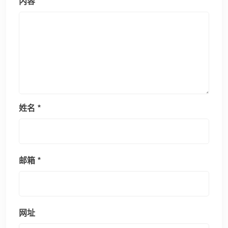
内容
姓名
*
邮箱
*
网址