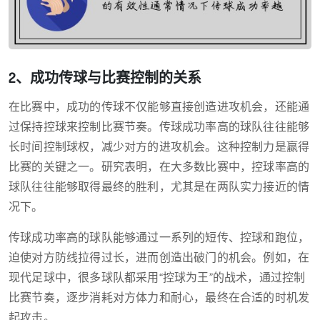
2、成功传球与比赛控制的关系
在比赛中，成功的传球不仅能够直接创造进攻机会，还能通
过保持控球来控制比赛节奏。传球成功率高的球队往往能够
长时间控制球权，减少对方的进攻机会。这种控制力是赢得
比赛的关键之一。研究表明，在大多数比赛中，控球率高的
球队往往能够取得最终的胜利，尤其是在两队实力接近的情
况下。
传球成功率高的球队能够通过一系列的短传、控球和跑位，
迫使对方防线拉得过长，进而创造出破门的机会。例如，在
现代足球中，很多球队都采用“控球为王”的战术，通过控制
比赛节奏，逐步消耗对方体力和耐心，最终在合适的时机发
起攻击。