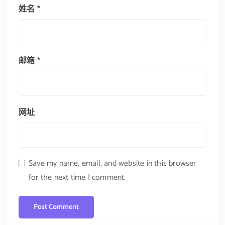
姓名
*
邮箱
*
网址
Save my name, email, and website in this browser
for the next time I comment.