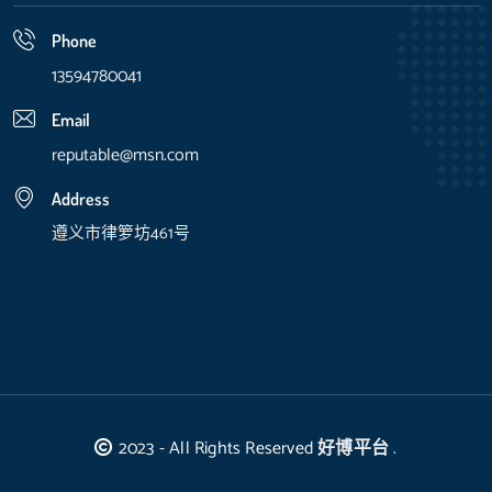
Phone
13594780041
Email
reputable@msn.com
Address
遵义市律箩坊461号
2023 - All Rights Reserved
好博平台
.