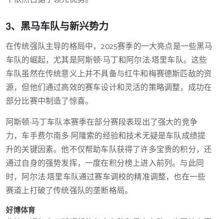
3、黑马车队与新兴势力
在传统强队主导的格局中，2025赛季的一大亮点是一些黑马
车队的崛起，尤其是阿斯顿·马丁和阿尔法·塔里车队。这些
车队虽然在传统意义上并不具备与红牛和梅赛德斯匹敌的资
源，但他们通过高效的赛车设计和灵活的策略调整，成功在
部分比赛中制造了惊喜。
阿斯顿·马丁车队本赛季在部分赛段表现出了强大的竞争
力，车手费尔南多·阿隆索的经验和技术无疑是车队成绩提
升的关键因素。他不仅帮助车队获得了许多宝贵的积分，还
通过自身的强势发挥，一度在积分榜上进入前列。与此同
时，阿尔法·塔里车队通过赛车调校的精准调整，也在一些
赛道上打破了传统强队的垄断格局。
好博体育