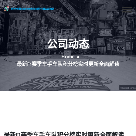
公司动态
Home
最新F1赛季车手车队积分榜实时更新全面解读
最新F1赛季车手车队积分榜实时更新全面解读