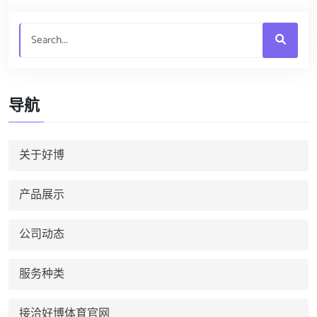
导航
关于好博
产品展示
公司动态
服务种类
接洽好博体育官网