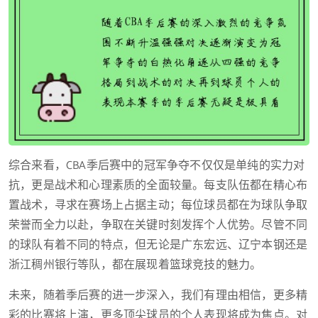
综合来看，CBA季后赛中的冠军争夺不仅仅是单纯的实力对
抗，更是战术和心理素质的全面较量。每支队伍都在精心布
置战术，寻求在赛场上占据主动；每位球员都在为球队争取
荣誉而全力以赴，争取在关键时刻发挥个人优势。尽管不同
的球队有着不同的特点，但无论是广东宏远、辽宁本钢还是
浙江稠州银行等队，都在展现着篮球竞技的魅力。
未来，随着季后赛的进一步深入，我们有理由相信，更多精
彩的比赛将上演，更多顶尖球员的个人表现将成为焦点。对