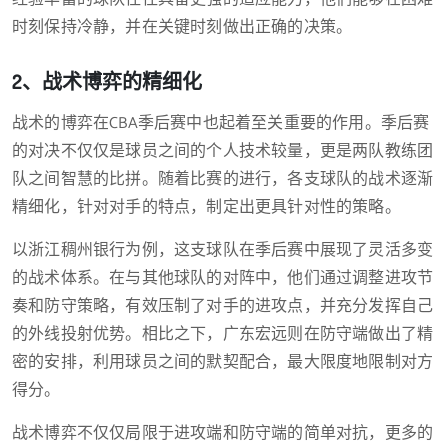
时刻保持冷静，并在关键时刻做出正确的决策。
2、战术博弈的精细化
战术的博弈在CBA季后赛中也起着至关重要的作用。季后赛
的对决不仅仅是球员之间的个人技术较量，更是两队教练团
队之间智慧的比拼。随着比赛的进行，各支球队的战术逐渐
精细化，针对对手的特点，制定出更具针对性的策略。
以浙江稠州银行为例，这支球队在季后赛中展现了灵活多变
的战术体系。在与其他球队的对阵中，他们通过调整进攻节
奏和防守策略，有效压制了对手的进攻点，并充分发挥自己
的外线投射优势。相比之下，广东宏远则在防守端做出了精
密的安排，利用球员之间的默契配合，最大限度地限制对方
得分。
战术博弈不仅仅局限于进攻端和防守端的简单对抗，更多的