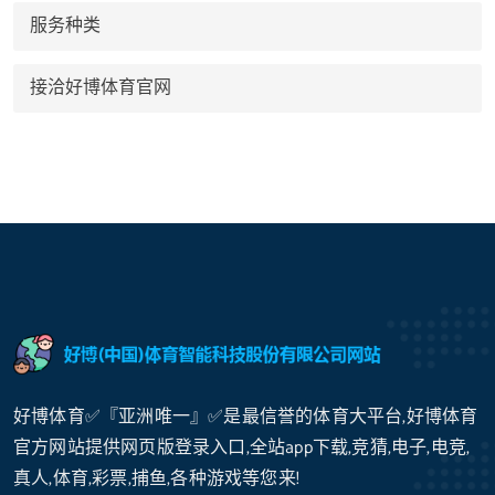
服务种类
接洽好博体育官网
好博体育✅『亚洲唯一』✅是最信誉的体育大平台,好博体育
官方网站提供网页版登录入口,全站app下载,竞猜,电子,电竞,
真人,体育,彩票,捕鱼,各种游戏等您来!