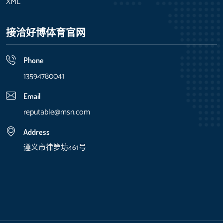
XML
接洽好博体育官网
Phone
13594780041
Email
reputable@msn.com
Address
遵义市律箩坊461号