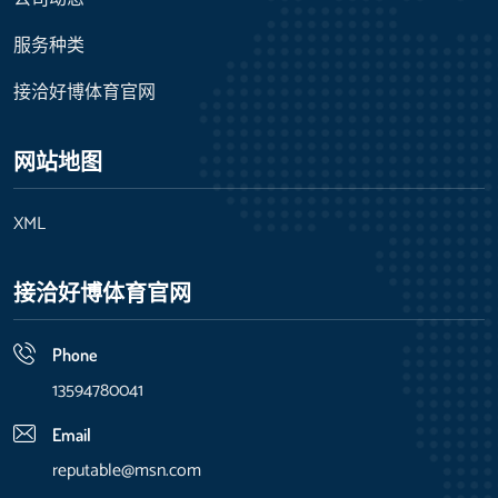
服务种类
接洽好博体育官网
网站地图
XML
接洽好博体育官网
Phone
13594780041
Email
reputable@msn.com