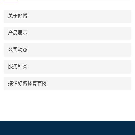
关于好博
产品展示
公司动态
服务种类
接洽好博体育官网