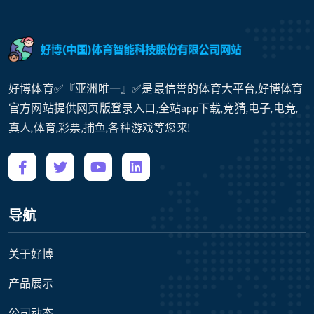
好博体育✅『亚洲唯一』✅是最信誉的体育大平台,好博体育
官方网站提供网页版登录入口,全站app下载,竞猜,电子,电竞,
真人,体育,彩票,捕鱼,各种游戏等您来!
导航
关于好博
产品展示
公司动态