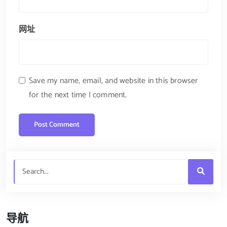
网址
Save my name, email, and website in this browser
for the next time I comment.
导航