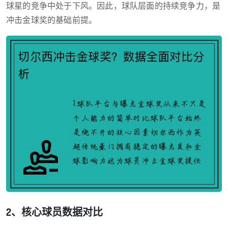
球星的竞争中处于下风。因此，球队层面的持续竞争力，是
冲击金球奖的基础前提。
2、核心球员数据对比