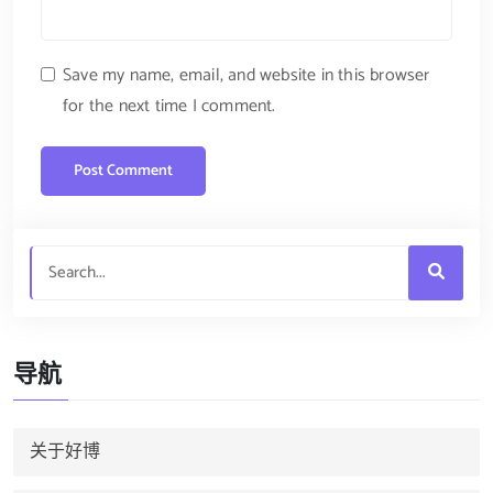
Save my name, email, and website in this browser
for the next time I comment.
导航
关于好博